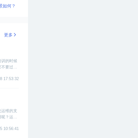
景如何？
更多
培训的时候
家不要过多
有过于明显
8 17:53:32
好的工作。
统运维的支
维呢？运维
5 10:56:41