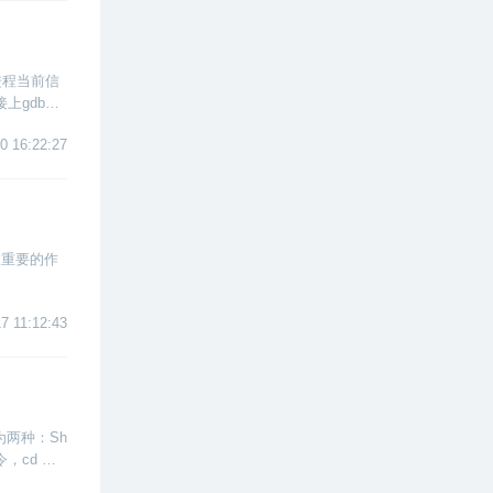
下进程当前信
上gdb查
0 16:22:27
很重要的作
7 11:12:43
为两种：Sh
令，cd 命