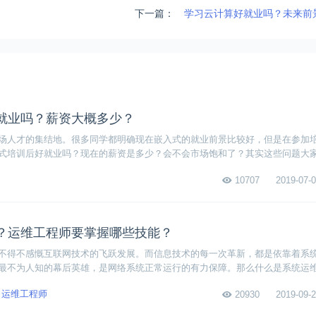
下一篇：
学习云计算好就业吗？未来前
就业吗？薪资大概多少？
场人才的集结地。很多同学都明确现在嵌入式的就业前景比较好，但是在参加
式培训后好就业吗？现在的薪资是多少？会不会市场饱和了？其实这些问题大
事件来看嵌入式开发人才持续居高不下，对于简单的3-5个月的培训来说，不会
10707
2019-07-0
互联网而言，技术是安身立命的根本，真正掌握嵌入式开发技术，不愁找不到
？运维工程师要掌握哪些技能？
不得不感慨互联网技术的飞跃发展。而信息技术的每一次革新，都是依靠着系
最不为人知的幕后英雄，是网络系统正常运行的有力保障。那么什么是系统运
呢？
运维工程师
20930
2019-09-2