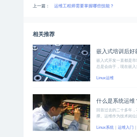
上一篇：
运维工程师需要掌握哪些技能？
相关推荐
嵌入式培训后好
嵌入式开发一直都是市
总是会由于，现在嵌入
的担心。首先整体环境
Linux运维
的市场变化。其次对于
什么是系统运维
回首过去的二十多年，
撑。运维作为技术岗位
工程师要掌握哪些技能
Linux系统
运维入门