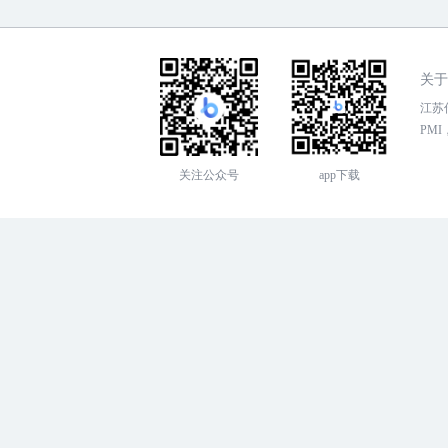
关于
江苏传
PMI，
关注公众号
app下载