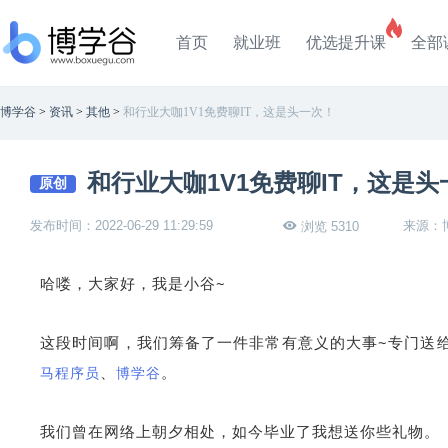
首页
就业班
优选提升课
全部
博学谷
>
资讯
>
其他
>
和行业大咖1V1免费聊IT，这是头一次！
和行业大咖1V1免费聊IT，这是头
原创
发布时间：2022-06-29 11:29:59
来源：
浏览 5310
哈喽，大家好，我是小谷~
这段时间啊，我们筹备了一件非常有意义的大事~
专门送
、
。
马程序员
博学谷
我们曾在网络上朝夕相处，如今毕业了我想送你些礼物。