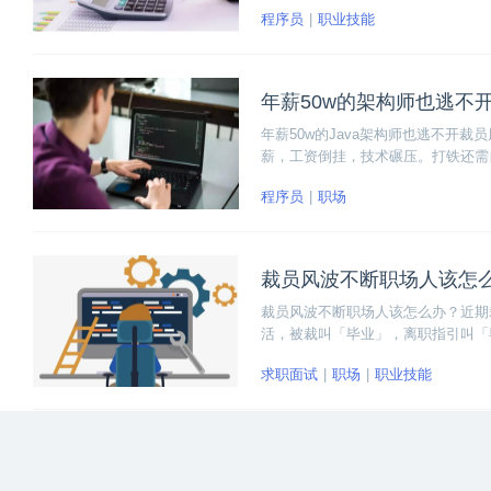
程序员
职业技能
年薪50w的架构师也逃不
年薪50w的Java架构师也逃不开
薪，工资倒挂，技术碾压。打铁还需
器。
程序员
职场
裁员风波不断职场人该怎
裁员风波不断职场人该怎么办？近期
活，被裁叫「毕业」，离职指引叫「
多因素的作用下，企业生存越发艰难
求职面试
职场
职业技能