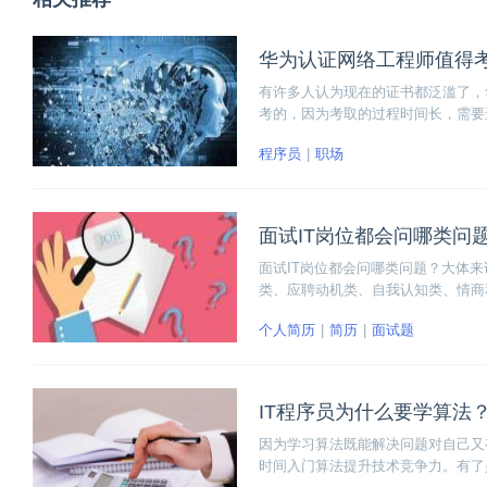
华为认证网络工程师值得
有许多人认为现在的证书都泛滥了，
考的，因为考取的过程时间长，需要
编带大家仔细分析为什么华为认证网
程序员
职场
面试IT岗位都会问哪类问
面试IT岗位都会问哪类问题？大体
类、应聘动机类、自我认知类、情商
回答技巧。
个人简历
简历
面试题
IT程序员为什么要学算法
因为学习算法既能解决问题对自己又
时间入门算法提升技术竞争力。有了