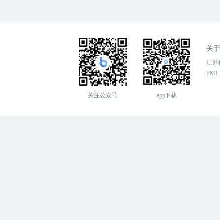
关于
江苏传
PMI，
关注公众号
app下载