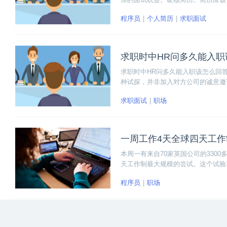
介绍
程序员
个人简历
求职面试
求职时中HR问多久能入职
求职时中HR问多久能入职该怎么回
种试探，并非加入对方公司的诚意邀
举止言谈去回应HR才是关键之所在
求职面试
职场
一周工作4天全球四天工
本周一有来自70家英国公司的330
天工作制最大规模的尝试。这个试验项目为
制）”、智囊团Autonomy、英
程序员
职场
们将收集试验结果并进行分析。