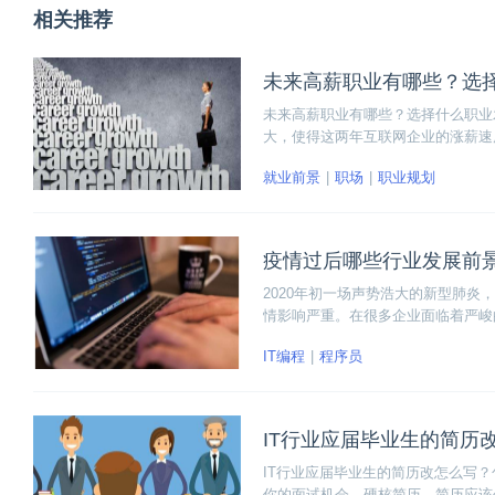
相关推荐
未来高薪职业有哪些？选
未来高薪职业有哪些？选择什么职业
大，使得这两年互联网企业的涨薪速
并不高，但只要工作拼命能力出众在
就业前景
职场
职业规划
高薪职业以及这些职业发展前景如何
疫情过后哪些行业发展前
2020年初一场声势浩大的新型肺
情影响严重。在很多企业面临着严峻
面就跟随小编一起来盘点一下，疫情
IT编程
程序员
IT行业应届毕业生的简历
IT行业应届毕业生的简历改怎么写
你的面试机会。硬核简历。简历应该