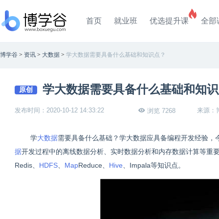
首页
就业班
优选提升课
全部
博学谷
>
资讯
>
大数据
>
学大数据需要具备什么基础和知识点？
学大数据需要具备什么基础和知识
原创
发布时间：2020-10-12 14:33:22
来源：
浏览 7268
学
大数据
需要具备什么基础？学大数据应具备编程开发经验，今
据
开发过程中的离线数据分析、实时数据分析和内存数据计算等重要内容；
Redis、
HDFS
、
Map
Reduce、
Hive
、Impala等知识点。