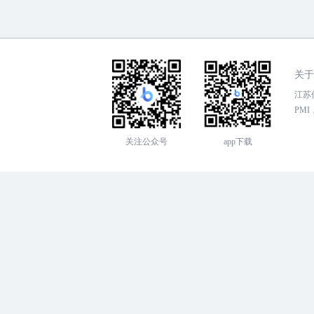
关于
江苏传
PMI，
关注公众号
app下载