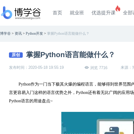
首页
就业班
优选提升课
全部
博学谷
>
资讯
>
Python开发
>
掌握Python语言能做什么？
掌握Python语言能做什么？
原创
发布时间：2020-05-18 19:55:19
来源：
浏览 7716
Python
作为一门当下极其火爆的编程语言，能够得到世界范围
言更容易入门这样的语言优势之外，
Python
还有着无比广阔的应用场
Python
语言的用途盘点
~