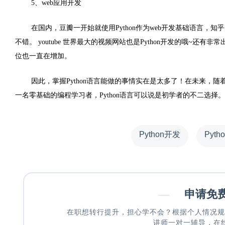
5
、
web
应用开发
在国内，豆瓣一开始就使用
Python
作为
web
开发基础语言，知乎
不错。
youtube
世界最大的视频网站也是
Python
开发的哦
~
还有非常
位也一直在增加。
因此，掌握Python语言能做的事情实在是太多了！在未来，随
一名零基础的编程学习者，
Python
语言可以说是初学者的不二选择。现
Python开发
Pyth
—
申请免
在职想转行提升，担心学不会？根据个人情况规
讲师一对一辅导，在