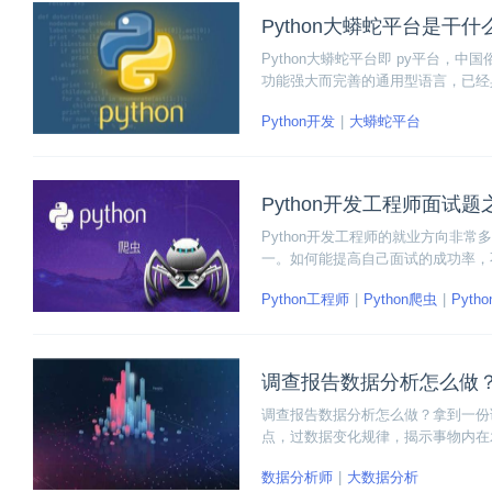
Python大蟒蛇平台是干
Python大蟒蛇平台即 py平台
功能强大而完善的通用型语言，已经具
大的类库，足以支持绝大多数日常应
Python开发
大蟒蛇平台
Python开发工程师面试
Python开发工程师的就业方向非常
一。如何能提高自己面试的成功率，
试过程中能正常发挥。下面为大家提供
Python工程师
Python爬虫
Pyth
调查报告数据分析怎么做
调查报告数据分析怎么做？拿到一份
点，过数据变化规律，揭示事物内在
数据分析师
大数据分析