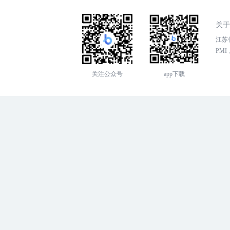
关于
江苏传
PMI，
关注公众号
app下载