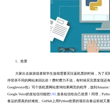
1
、抢票
大家出去旅游或者留学生放假需要买往返机票的时候，为了买
停登录不同的网站来回比价！费时费力不说，有时候买完票发现还
Googlevoice
包）写个抓机票网站查询结果网页的程序，放到
Amazon
Google Voice
的发短信功能把
URL
发条短信给自己抢票！同理，
Pytho
春运的票真的好难抢。
GitHub
上用
Python
抢票的项目在春运前就又重