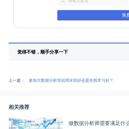
免
觉得不错，顺手分享一下
上一篇：
参加大数据分析培训周末班好还是在线学习好？
相关推荐
做数据分析师需要满足什