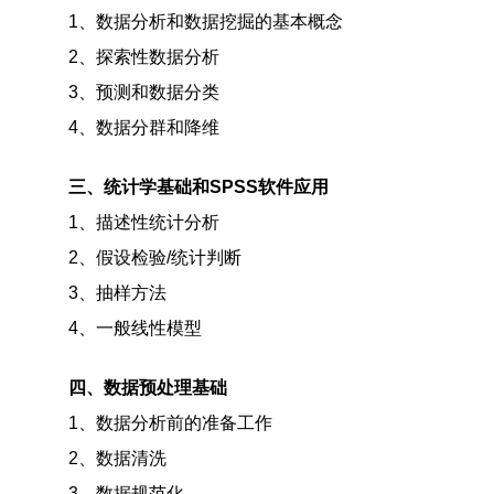
1、数据分析和数据挖掘的基本概念
2、探索性数据分析
3、预测和数据分类
4、数据分群和降维
三、统计学基础和SPSS软件应用
1、描述性统计分析
2、假设检验/统计判断
3、抽样方法
4、一般线性模型
四、数据预处理基础
1、数据分析前的准备工作
2、数据清洗
3、数据规范化