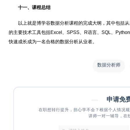
十一、课程总结
以上就是博学谷数据分析课程的完成大纲，其中包括从基
的主要技术工具包括Excel、SPSS、R语言、SQL、P
快速成长成为一名合格的数据分析从业者。
数据分析师
—
申请免
在职想转行提升，担心学不会？根据个人情况规
讲师一对一辅导，在