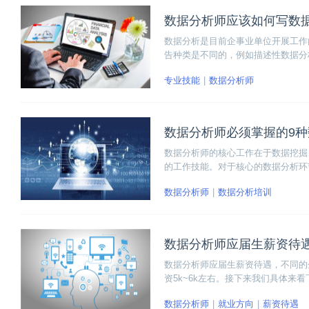
数据分析师应该如何写数
数据分析是目前企事业单位开展工作
告种类是不同的，例如描述性数据分
题相关数据的分析报告）、探索性分
专业技能
数据分析师
大数据统计以及策略性项目计划所制
数据分析师必须掌握的9
数据分析师的核心工作在于数据挖掘
的工作技能。对于核心的数据分析环
提供9中数据分析常用的数据分析方
数据分析师
数据分析培训
数据分析师应届生薪资待
数据分析师应届生薪资待遇，不同的
资5k~6k左右。接下来我们具体来
数据分析师
就业方向
薪资待遇