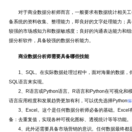
对于商业数据分析师而言，一般要求有数据统计相关工作
备系统的资料收集、整理能力，即良好的文字处理能力；具
较强的市场感知力和数据敏感度；良好的沟通表达能力和组
据分析软件，具备较强的数据分析能力。
商业数据分析师需要具备哪些技能
1、SQL。在实际数据处理过程中，面对海量的数据，
SQL语言来实现。
2、R语言或Python语言。R语言和Python在可视化
语言应用程度和发展趋势更加有利，可以优先选择Python
编
3、Excel。这个是任何数据分析师必备的基础。Exc
备：去重复值，实现各种可视化图标、透视统计等等功能。
4、此外还需要具备市场营销的意识。任何数据最终都是