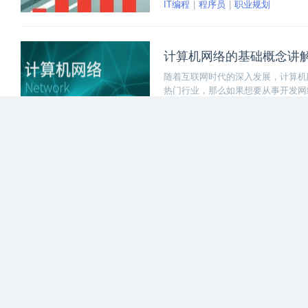
IT编程
程序员
职业规划
计算机网络的基础概念讲
随着互联网时代的深入发展，计算机
热门行业，那么如果想要从事开发网
必修的课程。下面本文将给大家讲解
IT编程
计算机编程
容。
哪些IT编程入门书籍比较
哪些IT编程入门书籍比较好？许多
籍的选择上需要有正确的方向与指导
内容。
IT编程
入门学习
2021年7月编程语言排行
TIOBE官方最新发布了 7 月的编程语