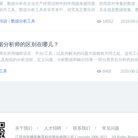
展，数据分析在企业生产经营过程中的作用越来越明显。然而面对海量的数据
软件工具。数据分析工具有非常多中，但究其主要目的，无非就是数据收集、
数据分析以及数据展示等主要用途，目前数据分析领域主要使用的工具有Excel、
培训
数据分析工具
18552
2019-09-1
等，
据分析师的区别在哪儿？
师在所用编程语言、平台/工具，以及所解决的问题方面都有共同之处。这些工
au，以及相似的分析流程，定义问题、分析数据和输出结果;一部分差异在分析的自
ython等语言编写算法，进行自动化分析和预测;而数据分析师则使用静态的或
工具
8468
2020-08-1
ableau和SQL等工具去做预测。
关于我们
/
人才招聘
/
联系我们
/
常见问题
江苏传智播客教育科技股份有限公司 Copyright 2006-2023， All Rights Reser