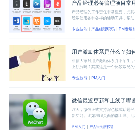
产品经理必备管理项目常
产品经理的工作责任非常重要，尤其
经常使用各种各样的辅助工具，帮助
标。
专业技能
产品经理职场
PM发展
用户激励体系是什么？如
相信大家对用户激励体系并不陌生，
上积分吗？其实这是一个比较常见的
系画上等号。本文将会详细为大家讲
专业技能
PM入门
下去吧！
微信最近更新和上线了哪
昨天，微信正式支持深色模式话题登
新功能。比如群聊页面的群工具、朋
章以及新增关注入口等新功能。下面
PM入门
产品经理课程