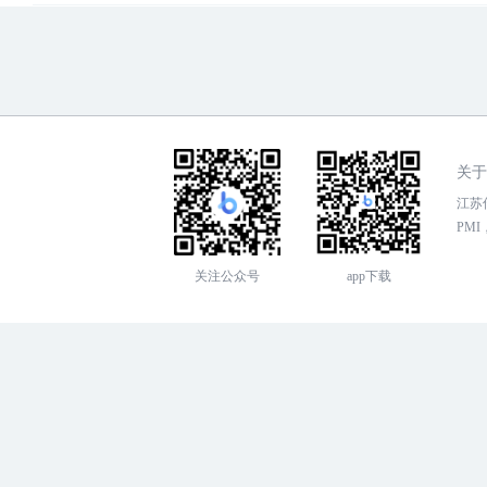
关于
江苏传
PMI，
关注公众号
app下载