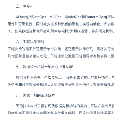
五、XOps
XOps包括DataOps、MLOps、ModelOps和Platfo
用性和可重复性，同时减少技术和流程的重复，实现自动化。大多
了。如果数据分析领导者利用XOps进行大规模运营，将实现分析
六、工程决策智能
工程决策智能不仅适用于单个决策，还适用于决策序列，可将其分
到增强并且越来越自动化，工程决策让数据分析领导者有机会做出
七、数据和分析是一项核心业务功能
数据分析不再是一个次要项目，而是变成了核心的业务功能。
为中央和联合数据分析团队之间能够更好地展开协作，数据分析孤
八、关联一切的图形技术
图形技术构成了很多现代数据分析功能的基础，可以在各种数
导者依靠图形技术快速回答复杂的业务问题，而这些问题往往需要