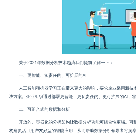
关于2021年数据分析技术趋势我们提前了解一下：
一、更智能、负责任的、可扩展的AI
人工智能和机器学习正在带来更大的影响，要求企业采用新技术
决方案。企业组织通过部署更智能、更负责任的、更可扩展的AI，
二、可组合式的数据和分析
开放的、容器化的分析架构让数据分析功能可组合性更强。可组
构建灵活且用户友好型的智能应用，从而帮助数据分析领导者将洞