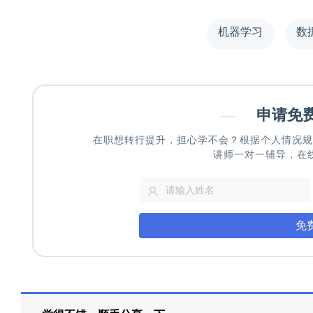
机器学习
数
—
申请免
在职想转行提升，担心学不会？根据个人情况规
讲师一对一辅导，在
免