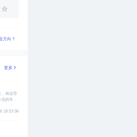
业方向？
更多
任、就业导
学员的学
6 18:53:06