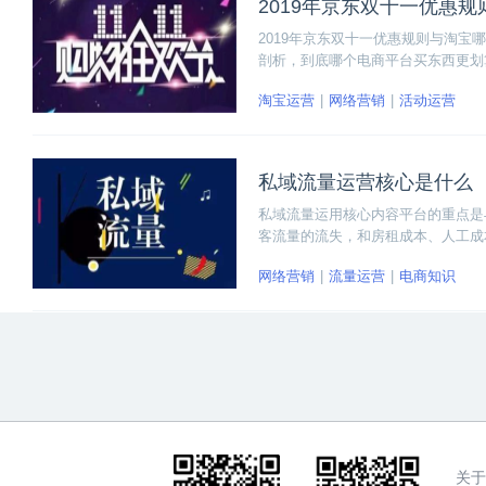
2019年京东双十一优惠
2019年京东双十一优惠规则与淘
剖析，到底哪个电商平台买东西更划
淘宝运营
网络营销
活动运营
私域流量运营核心是什么
私域流量运用核心内容平台的重点是
客流量的流失，和房租成本、人工成
为所有公司弯道超车的核心竞争力。
网络营销
流量运营
电商知识
关于