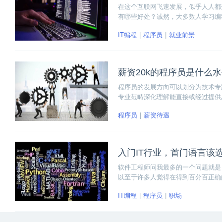
在这个互联网飞速发展，似乎人人都
有哪些好处？诚然，大多数人学习编
于对这个行业的职位选择，我们学习
IT编程
程序员
就业前景
的好处和作用。
薪资20k的程序员是什么
程序员的发展方向可以划分为技术专
专业范畴深化理解能直接或经过提供
的程序员，具备的技能远超初级程序
程序员
薪资待遇
入门IT行业，首门语言该
软件工程师问我最多的一个问题就是
以至于许多人觉得在得到百分百正确
选择哪种语言其实并不重要。
IT编程
程序员
职场