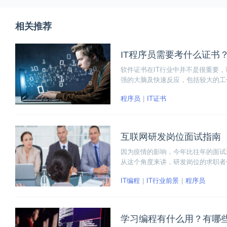
相关推荐
IT程序员需要考什么证书
软件证书在IT行业中并不是很重要
强的大脑及快速反应，包括较大的工
及项目经验，IT是一个最看重能力
程序员
IT证书
互联网研发岗位面试指南
因为疫情的影响，今年比往年的面试
从这个角度来讲，研发岗位的求职者
从考核重点、专业准备、项目介绍和
IT编程
IT行业前景
程序员
指南。
学习编程有什么用？有哪