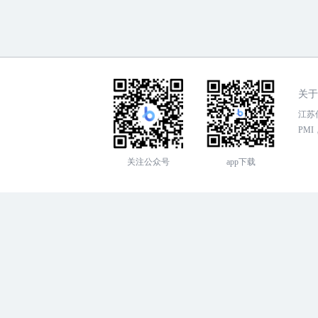
关于
江苏传
PMI，
关注公众号
app下载