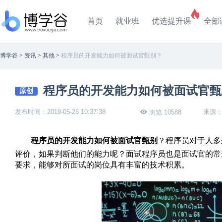
首页
就业班
优选提升课
全部
博学谷
>
资讯
>
其他
>
程序员的开发能力如何被面试官甄别？
程序员的开发能力如何被面试官甄
原创
发布时间：2019-05-28 10:37:38
来源
浏览 10588
程序员的开发能力如何被面试官甄别
？程序员对于人多
评价，如果判断他们的能力呢？面试程序员也是面试官的常
要求，能够对所面试的岗位具有丰富的技术积累。