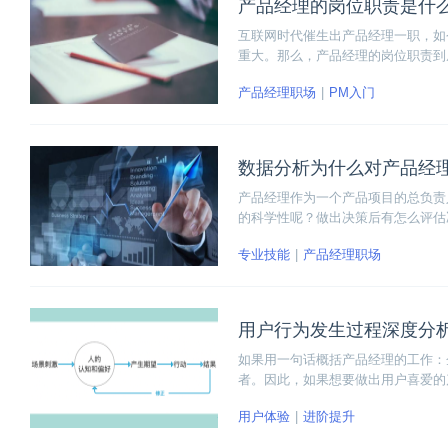
产品经理的岗位职责是什
互联网时代催生出产品经理一职，如
重大。那么，产品经理的岗位职责到
多个部门上线产品。下面我们来看看
产品经理职场
PM入门
位。
数据分析为什么对产品经
产品经理作为一个产品项目的总负责
的科学性呢？做出决策后有怎么评估
杂深奥，它更多的是对业务做出的一
专业技能
产品经理职场
用户行为发生过程深度分
如果用一句话概括产品经理的工作：
者。因此，如果想要做出用户喜爱的
我们应该怎样做才能深刻理解用户的
用户体验
进阶提升