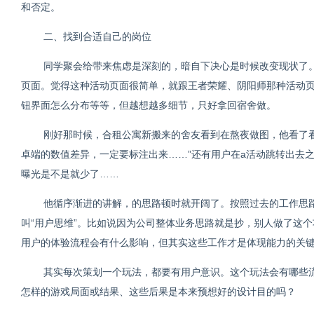
和否定。
二、找到合适自己的岗位
同学聚会给带来焦虑是深刻的，暗自下决心是时候改变现状了
页面。觉得这种活动页面很简单，就跟王者荣耀、阴阳师那种活动
钮界面怎么分布等等，但越想越多细节，只好拿回宿舍做。
刚好那时候，合租公寓新搬来的舍友看到在熬夜做图，他看了看
卓端的数值差异，一定要标注出来……”还有用户在a活动跳转出去
曝光是不是就少了……
他循序渐进的讲解，的思路顿时就开阔了。按照过去的工作思
叫“用户思维”。比如说因为公司整体业务思路就是抄，别人做了这
用户的体验流程会有什么影响，但其实这些工作才是体现能力的关
其实每次策划一个玩法，都要有用户意识。这个玩法会有哪些
怎样的游戏局面或结果、这些后果是本来预想好的设计目的吗？