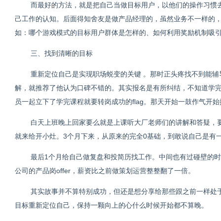
而最好的方法，就是把自己当做目标用户，以他们的操作习惯
己工作的认知。后面得知舍友是做产品经理的，虽然业务不一样的
如：哪个游戏模式的目标用户群体是怎样的、如何利用奖励机制吸
三、找到清晰的目标
重新定位自己是实现职场蜕变的关键 。那时正头疼找不到能
解，就推荐了他认为口碑不错的。其实报名是有所纠结，不知道学
员一起立下了学完课程就要转岗成功的flag。那天开始一鼓作气开
白天上班晚上回家要么就是上课听大厂老师们的讲解和答疑，
就来给开小灶。3个月下来，从原来的完全0基础，到敢说自己是有
最后1个月给自己做复盘和投简历找工作。中间也有过碰壁的
公司的产品岗offer，薪资比之前做策划运营整整翻了一倍。
其实故事并不算特别成功，但还是想分享给那些跟之前一样处
目标重新定位自己，保持一颗向上的心什么时候开始都不算晚。