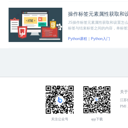
操作标签元素属性获取和
JS操作标签元素属性获取和设置怎
标签与结束标签之间的内容，单标签
饰标签。
Python课程
Python入门
关于
江苏传
PMI，
关注公众号
app下载