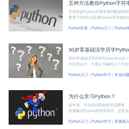
五种方法教你Python字符
字符串是Python中最常用的数据
整理了5种方法完成Python字符创的
Python开发
Python入门
Pytho
30岁零基础没学历学Pytho
30岁零基础没学历学Python怎么样
年纪有点大，大家认为编程上了年纪学
程序员工作，则需要有一个系统的计
Python入门
Python学习
常见问
为什么学习Python？
近年来，不论是在职的程序员群体，还
有接触过Python的同学而言，总是会
Python入门
Python学习
零基础