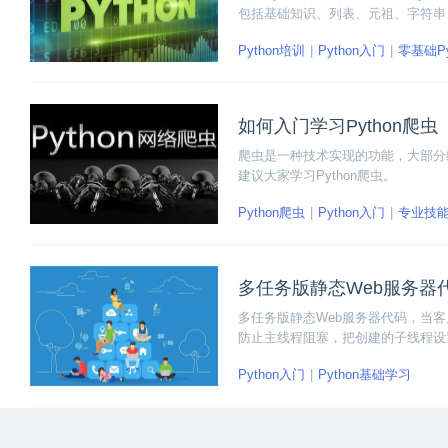
包括基础知识、列表、元祖、字符串
家分清楚，今天小编给大家带来元祖
Python培训
Python入门
零基础Py
如何入门学习Python爬虫
爬虫是一种技术实现的功能，大部分
建议大家学习Python爬虫。
Python爬虫
Python入门
专业技
多任务版静态Web服务器
多任务版静态Web服务器代码，当
防止主线程阻塞，把创建的子线程设
Python入门
Python基础学习