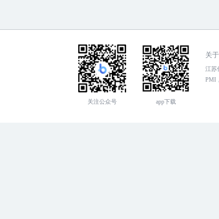
关于
江苏传
PMI，
关注公众号
app下载