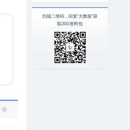
扫描二维码，回复"大数据"获
取20G资料包