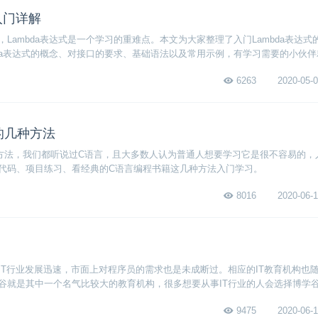
入门详解
Lambda表达式是一个学习的重难点。本文为大家整理了入门Lambda表达式
bda表达式的概念、对接口的要求、基础语法以及常用示例，有学习需要的小伙
表达式入门详解吧~
6263
2020-05-0
的几种方法
方法，我们都听说过C语言，且大多数人认为普通人想要学习它是很不容易的，
代码、项目练习、看经典的C语言编程书籍这几种方法入门学习。
8016
2020-06-1
IT行业发展迅速，市面上对程序员的需求也是未成断过。相应的IT教育机构也
谷就是其中一个名气比较大的教育机构，很多想要从事IT行业的人会选择博学
样呢？
9475
2020-06-1