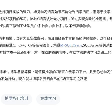
进行项目实战的练习。毕竟学习语言如果不能做到活学活用，那等于没学
对实战项目的练习。比如
C
语言贪吃蛇小项目，通过实现贪吃蛇小游戏，
以说真正做到了让学员在练中学，学中练，以案例驱动教学。
清晰易懂，含有大量实战案例，而且由经验丰富的高级讲师授课。这个经
是由精通
C
、
C++
、
C#
等编程语言，精通
MySQL
,
Oracle
,SQLServer
等关系
时博学谷平台还配有一对一在线解答的老师，帮助学员解决学习之路上的
来看，博学谷都算得上是值得推荐的
C
语言在线学习平台。只要你想学习
动不如行动，现在就从博学谷开启自己的
C
语言学习之路吧！
博学谷IT培训
在线学习