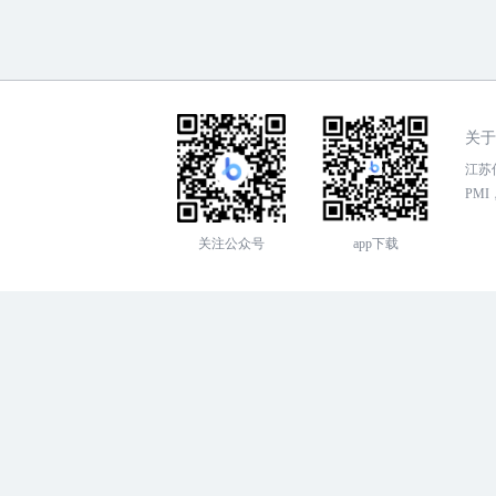
关于
江苏传
PMI，
关注公众号
app下载