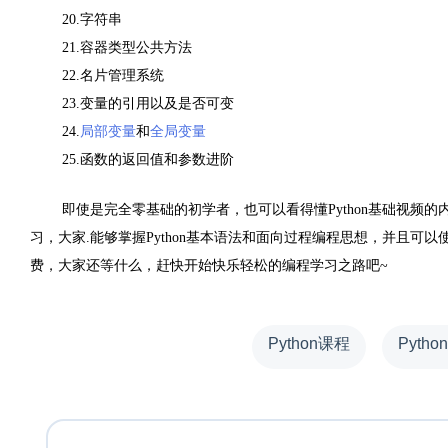
20.
字符串
21.
容器类型公共方法
22.
名片管理系统
23.
变量的引用以及是否可变
24.
局部变量
和
全局变量
25.
函数的返回值和参数进阶
即使是完全零基础的初学者，也可以看得懂
Python
基础视频的
习，大家
.
能够掌握
Python
基本语法和面向过程编程思想，并且可以
费，大家还等什么，赶快开始快乐轻松的编程学习之路吧
~
Python课程
Pyth