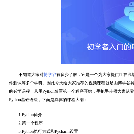
不知道大家对
博学谷
有多少了解，它是一个为大家提供
IT
在线
件测试等多个学科。因此今天给大家推荐的视频课程就是由博学谷
的必学课程，从用
Python
编写第一个程序开始，手把手带领大家从零
Python
基础语法，下面是具体的课程大纲：
1.Python
简介
2.
第一个程序
3.Python
执行方式和
Pycharm
设置