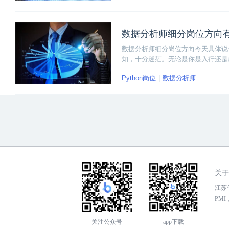
数据分析师细分岗位方向
数据分析师细分岗位方向今天具体说
知，十分迷茫。无论是你是入行还是
准备入行，否则很容易入行就失业。
Python岗位
数据分析师
关于
江苏传
PMI，
关注公众号
app下载