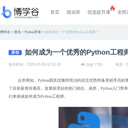
首页
就业班
优选提升课
全部
博学谷
>
资讯
>
Python开发
>
如何成为一个优秀的Python工程师？
如何成为一个优秀的Python工程
原创
发布时间：2020-03-09 02:22:20
来源：
浏览 7755
众所周知，Python因其
优雅而简洁的语言优势而备受程序员的
了目前薪资待遇高，发展前景好的热门岗位。虽然，Python入门简
们来谈谈如何成为Python工程师。