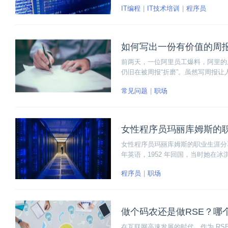
IT编程
IT技术培训
程序员
如何写出一份有价值的周
前两天，一位阿里员工爆料，阿里的
仍旧在被周报“折磨”。虽然写周报
我们就一定要把它的价值发挥到最大
常见问题
职场
女性程序员玛丽库姆斯的
女性程序员玛丽库姆斯的职业生涯分
年英语，1952 年回国，当时她在冰淇
继而成为了一名女性程序员。
程序员
职场
做个码农还是做RSE？哪
在互联网高速发展的时代，作为 R