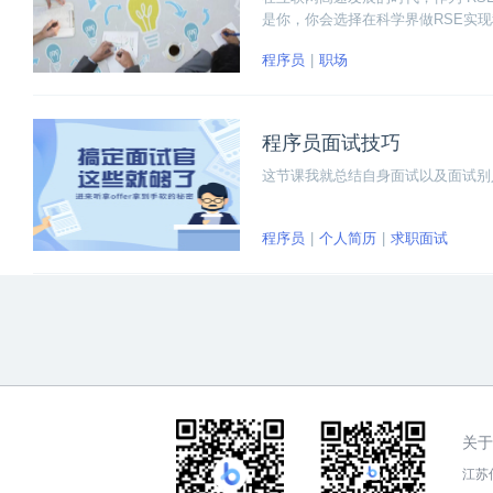
是你，你会选择在科学界做RSE实
程序员
职场
程序员面试技巧
这节课我就总结自身面试以及面试别
程序员
个人简历
求职面试
关于
江苏传