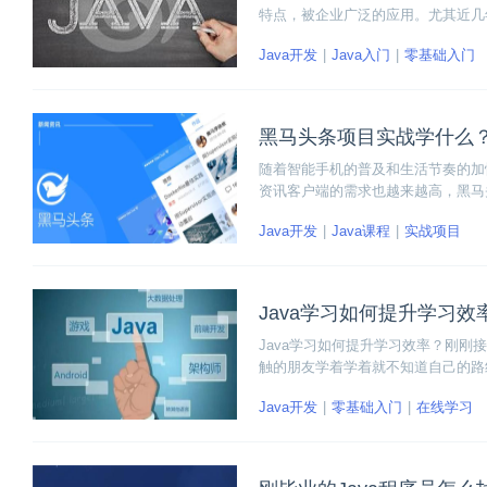
特点，被企业广泛的应用。尤其近几
展前景更加更阔。那对于零基础的同学
Java开发
Java入门
零基础入门
黑马头条项目实战学什么
随着智能手机的普及和生活节奏的加
资讯客户端的需求也越来越高，黑马
务进行大数据统计分析的系统，碎片
Java开发
Java课程
实战项目
马头条项目实战学什么呢？
Java学习如何提升学习效
Java学习如何提升学习效率？刚刚接
触的朋友学着学着就不知道自己的路
相关的工作等。
Java开发
零基础入门
在线学习