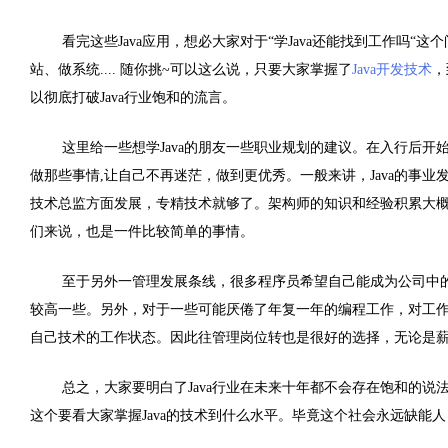
看完这些Java应用，想必大家对于“学Java还能找到工作吗“
站、做系统.... 随你挑~可以这么说，只要大家掌握了
Java开发技术
，
以彻底打破Java行业饱和的流言。
这里给一些想学Java的朋友一些职业规划的建议。在入行后开始
做那些事情,让自己不再迷茫，做到更优秀。一般来讲，Java的事
技术总监方面发展，专精技术就够了。架构师的知识和经验积累大概
们来说，也是一件比较简单的事情。
至于另外一管理发展条线，很多程序员希望自己能成为公司中
较高一些。另外，对于一些可能厌倦了年复一年的编程工作，对工
自己技术的工作状态。因此往管理岗位转也是很好的选择，无论是
总之，大家要明白了Java行业在未来十年都不会存在饱和的说法
这个要看大家掌握Java的技术到什么水平。毕竟这个社会永远缺能人