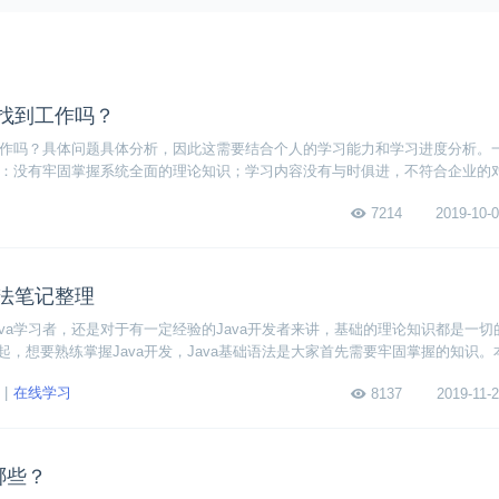
能找到工作吗？
到工作吗？具体问题具体分析，因此这需要结合个人的学习能力和学习进度分析。
问题：没有牢固掌握系统全面的理论知识；学习内容没有与时俱进，不符合企业的
乏实践经验。以上这些问题就是大家在自学完Java后，找不到工作的主要原因
7214
2019-10-0
学的问题。
语法笔记整理
ava学习者，还是对于有一定经验的Java开发者来讲，基础的理论知识都是一切
起，想要熟练掌握Java开发，Java基础语法是大家首先需要牢固掌握的知识。
础语法笔记，需要学习的同学可以看看，这些基础内容你都掌握了吗？
在线学习
8137
2019-11-2
哪些？