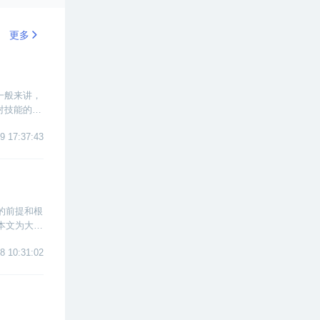
更多
一般来讲，
对技能的需
。下面小编
9 17:37:43
的前提和根
本文为大家
8 10:31:02