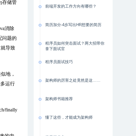
为存储管
前端开发的工作方向有哪些？
简历加分-4步写出HR想要的简历
va消除
配问题的
程序员如何突击面试？两大招带你
这就导致
拿下面试官
程序员面试技巧
类似地，
架构师的厉害之处竟然是这……
许多运行
架构师书籍推荐
nally
懂了这些，才能成为架构师
起来的内