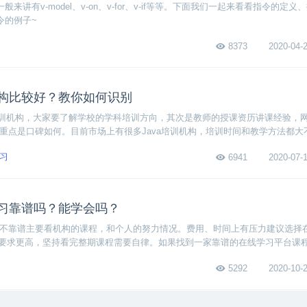
般来讲有v-model、v-on、v-for、v-if等等。下面我们一起来看看指令的定义
令的例子~
8373
2020-04-2
机构比较好？教你如何识别
培训机构，大家要了解学校的学科培训方向，其次是教师的授课资历讲课经验，
信息重点是口碑如何。目前市场上有很多Java培训机构，培训时间和教学方法都大
此要有一套自己的辨别方法。
习
6941
2020-07-1
学习靠谱吗？能学会吗？
式靠不靠谱主要看机构的课程，和个人的努力情况。费用、时间上有压力建议选择
要求更高，坚持看完整期课程需要自律。如果找到一家靠谱的在线学习平台课
会出错。
5292
2020-10-2