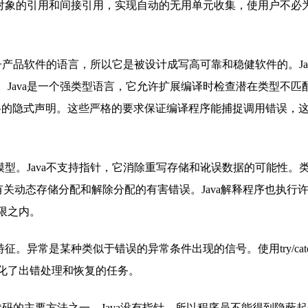
理对象的引用和间接引用，实现自动的无用单元收集，使用户不必
子产品软件的语言，所以它是被设计成写高可靠和稳健软件的。Ja
Java是一个强类型语言，它允许扩展编译时检查潜在类型不匹
风格的隐式声明。这些严格的要求保证编译程序能捕捉调用错误，
型。Java不支持指针，它消除重写存储和讹误数据的可能性。
它有关动态存储分配和解除分配的有害错误。Java解释程序也执行
限之内。
常是某种类似于错误的异常条件出现的信号。使用try/catch/fi
化了出错处理和恢复的任务。
代码的主要方法之一。Java没有指针，所以程序员不能得到隐蔽