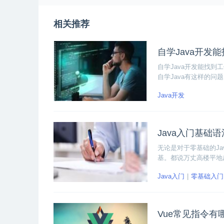
相关推荐
自学Java开发
自学Java开发能找
自学Java有这样的
求；空有理论知识，缺
Java开发
来讲讲如何解决这些自
Java入门基础
无论是对于零基础的J
基。都说万丈高楼平地
整理了Java入门基
Java入门
零基础入门
Vue常见指令有