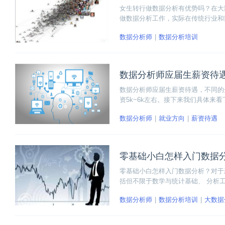
女生转行做数据分析有优势吗？在大
做数据分析工作，实际在传统行业和
的。因此女生不适合从事数据分析的
数据分析师
数据分析培训
数据分析师应届生薪资待
数据分析师应届生薪资待遇，不同的
资5k~6k左右。接下来我们具体来
数据分析师
就业方向
薪资待遇
零基础小白怎样入门数据
零基础小白怎样入门数据分析？对于
括但不限于数学与统计基础、 分析
据分析的岗位，也必须有一定的的认
数据分析师
数据分析培训
大数据