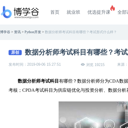
首页
就业班
优选提升课
全部
博学谷
>
资讯
>
Python开发
>
数据分析师考试科目有哪些？考试形式什么样？
数据分析师考试科目有哪些？考试
原创
发布时间：2019-09-06 15:27:51
来源
浏览 19215
数据分析师考试科目
有哪些？数据分析师分为CDA数据
考核；CPDA考试科目为供应链优化与投资分析、数据分析