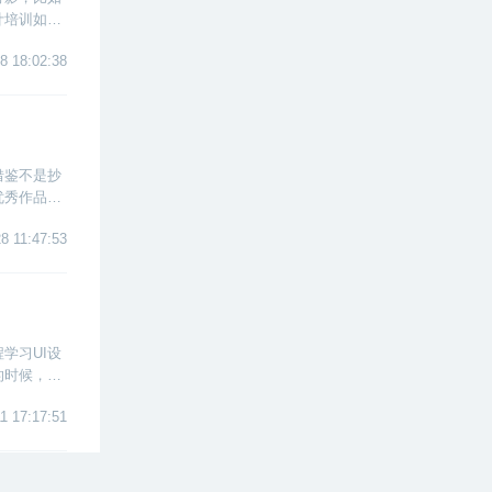
计培训如雨
。下面本文
8 18:02:38
借鉴不是抄
优秀作品
8 11:47:53
学习UI设
的时候，也
值不值得
1 17:17:51