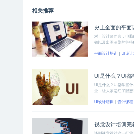
相关推荐
史上全面的平面
对于设计师而言，电脑
顿以及出图渲染的等待
但是，大多数人对于怎
平面设计培训
UI设
大家准备的史上全面的
UI是什么？UI
UI是什么？UI都学
业，让大家急红了眼想
UI设计培训
设计课程
视觉设计培训完
谈到视觉设计这一行业