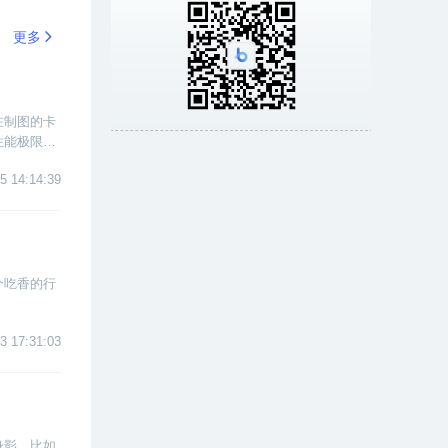
更多
在制图的卡
性能极限。
面是小编为
5 14:14:39
个吃香的行
。
3 17:31:03
身影，比如