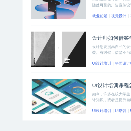
随处可见的广告宣传设
后春笋般出现在大众视
就业前景
视觉设计
将从多个角度好好为大
设计师如何借鉴
设计想要提高自己的设
袭。有时候，借鉴不当
呢？下面我们来详细聊
UI设计培训
平面设计
UI设计培训课
如今，许多在校大学生
计知识，或者是提升自
需要对课程的质量进行
UI设计培训
UI培训
去。