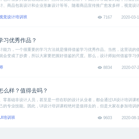
计、商品包装设计和企业形象设计等等。随着商品宣传推广愈发多样，视觉设
野里。相信不少人在心动的同时，也不免担心视觉设计培训完就业前景怎么样
视觉设计培训班
7167
2020-03-1
家来解答这个疑惑。
学习优秀作品？
计能力，一个很重要的学习方法就是懂得借鉴学习优秀作品。当然，这里说的
就会变成了抄袭，所以大家要把握好借鉴的尺度。那么，设计师如何借鉴学习
一聊。
师
8834
2020-07-2
程怎么样？值得去吗？
、零基础非设计人员，甚至是一些在职的设计从业者，都会通过UI设计培训课程
己的专业技能。因此，UI设计培训课程绝对是值得去的，但是大家在参加培训
一定的考核。下面小编带大家看一看博学谷的UI/UE设计在线就业班怎么样，
UI培训班
9603
2020-08-1