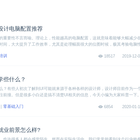
设计电脑配置推荐
的重要性不言而喻。理论上，性能越高的电脑配置，这就意味着能够大幅减少
时间，大大提升了工作效率，尤其是处理幅面很大的位图时候，极其考验电脑
么选配适合设计、适合自己的电脑存在很大的误区，或者完全摸不着头脑，下
计培训
18517
2019-12-0
平面设计电脑配置推荐。
都学些什么？
些什么？有些人初次了解到UI可能就来源于各种各样的设计师，设计师目前作为一
往前撞。但是很多小白还是搞不清楚UI相关的信息，今天小编为大家科普一下
零基础入门
6854
2020-01-1
就业前景怎么样?
，也许很多人都会感觉陌生。然而在实际生活中，我们常常能看到这个行业的