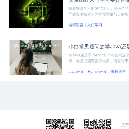
安卓编程入门学习要具备
随着安卓的不断发展壮大，安坐产品
导致安卓编程人才的需求量与日俱增
习安卓编程技术，那么安卓编程入门
编程语言
入门学习
小白常见疑问之学Java还是
学Java还是学Python好？相
者。但是必须要告诉大家，语言对于
种语言都用擅长的领域，与其问学什么
Java开发
Python开发
编程语言
用领域、就业机会、发展前景等方面
关于