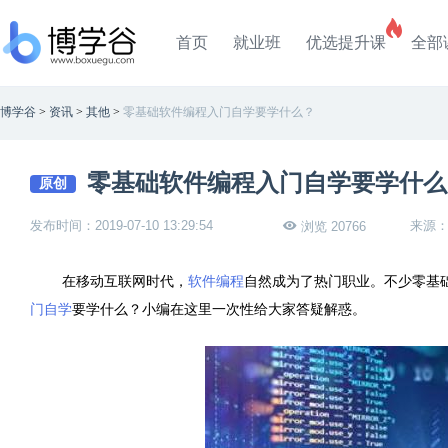
首页
就业班
优选提升课
全部
博学谷
>
资讯
>
其他
>
零基础软件编程入门自学要学什么？
零基础软件编程入门自学要学什么
原创
发布时间：2019-07-10 13:29:54
来源
浏览 20766
在移动互联网时代，
软件编程
自然成为了热门职业。不少零基
门自学
要学什么？小编在这里一次性给大家答疑解惑。