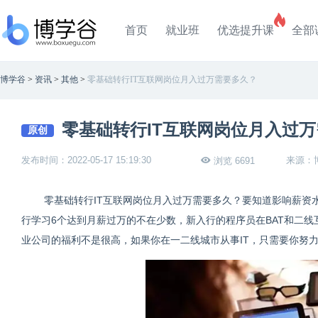
首页
就业班
优选提升课
全部
博学谷
>
资讯
>
其他
>
零基础转行IT互联网岗位月入过万需要多久？
零基础转行IT互联网岗位月入过
原创
发布时间：2022-05-17 15:19:30
来源：
浏览 6691
零基础转行IT互联网岗位月入过万需要多久？要知道影响薪资
行学习6个达到月薪过万的不在少数，新入行的程序员在BAT和二线互
业公司的福利不是很高，如果你在一二线城市从事IT，只需要你努力