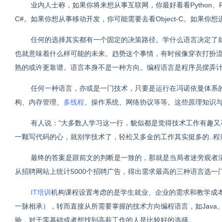
业内人士称，如果你将来想从事互联网，你最好看看Python、Rub
C#。如果你想从事移动开发，你可能需要去看Object-C。如果你
任何的选择其实都有一个固定的决策路径。学什么语言决定了
也就意味着什么样可能的未来。趋势这个事情，有时候像穿衣打扮
熟的或许更靠谱。语言本身不是一种方向。编程语言是程序员摆弄
任何一种语言，亦或是一门技术，只要是运行在冯诺依曼体系
构、内存管理、
多线程
、操作系统、网络协议等等。这些原理知识
有人说：“大多数人学习这一行，貌似都是觉得技术工作有趣
一颗写代码的心，就别学技术了，轻松又多金的工作其实挺多的..程
最终的答案是跟前文的判断是一致的，那就是当局者迷旁观者
从招聘网站上统计5000个招聘广告，得出需求最高的三种语言选一
IT培训
机构课程设置考虑的是学生就业、企业的需求和教学成
一脉相承），转而直接从所需要掌握的技术方向编程语言，如Java、
验，对于零基础或者想找到高薪工作的人是比较好的选择。