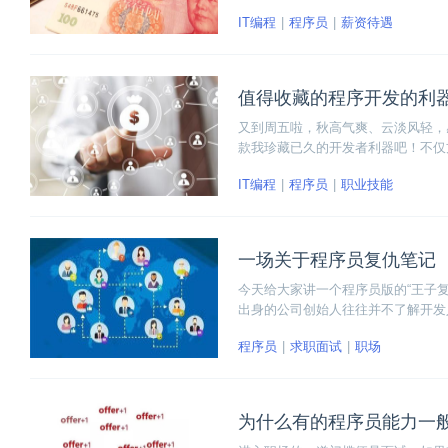
薪资待遇还是存在较大差异。下面一
IT编程
程序员
薪资待遇
值得收藏的程序开发的利
又到周五啦，秋高气爽、云淡风轻，
款我珍藏已久的开发者利器吧！不仅
IT编程
程序员
职业技能
一场关于程序员复仇笔记
今天给大家讲一个程序员版的“王子
出身的公司创始人往往并不了解开发
我从一位同事那里听到了这个故事。
程序员
求职面试
职场
为什么有的程序员能力一般却