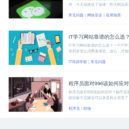
房，今天就推送了油漆；昨天刚说床
常出现这么巧的情况，就难免会有所
常见问题
网络安全
应用场景
分析一下。
IT学习网站靠谱的怎么选
IT学习网站靠谱的怎么选？一个I
变到质变让消费者满意、放心，才能
IT培训学校
常见问题
程序员面对996该如何应
程序员面对996该如何应对？躺平还
能说惨不忍睹也可以算是风云突变了
通往光明的道路！
程序员
职场