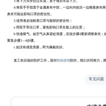
3.将下方头带拉过头顶，置于颈后耳朵下方。
4.将双手手指置于金属鼻夹中部，一边向内按压一边顺着鼻夹
鼻夹可能会影响口罩的密合性。
5.使用者必须检查口罩与脸部的密合性：
a 用双手罩住口罩，避免影响口罩在脸上的位置；
b 快速吸气。如空气从鼻梁处泄露，应按步骤4重新调整鼻夹
重复步骤1—4步骤。
c 如没有感觉泄露，即为佩戴良好。
复工前后做好防护工作，面对
肺炎疫情
防控，我们共同努力，
常见问题