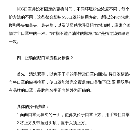
N95口罩并没有固定的更换时间，不同环境粉尘浓度不同，每个
护方法的不同，这些都会影响N95口罩的使用寿命。所以没有办法统
裂和丢失如鼻夹、鼻夹垫，以及明显感觉呼吸阻力增加时，应废弃整个
物防尘口罩中的一种。“N”指不适合油性的颗粒;“95”是指过滤效率达
一次。
四、正确配戴口罩流程及步骤？
首先，清洗双手，以免不干净的手污染口罩内面;挂:将口罩横贴
向将口罩的皱褶拉开，使口罩能够完全覆盖住口鼻和下巴;压:用双
有品牌的口罩，品牌的名字正向朝外为正确的。
具体的操作步骤：
1.面向口罩无鼻夹的一面，使鼻夹位于口罩上方。用手扶住口
2.将上方头带拉过头顶，置于头顶上方。