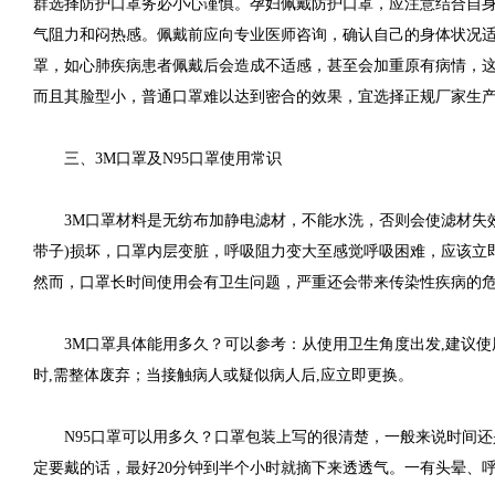
群选择防护口罩务必小心谨慎。孕妇佩戴防护口罩，应注意结合自
气阻力和闷热感。佩戴前应向专业医师咨询，确认自己的身体状况
罩，如心肺疾病患者佩戴后会造成不适感，甚至会加重原有病情，
而且其脸型小，普通口罩难以达到密合的效果，宜选择正规厂家生
三、3M口罩及N95口罩使用常识
3M口罩材料是无纺布加静电滤材，不能水洗，否则会使滤材失
带子)损坏，口罩内层变脏，呼吸阻力变大至感觉呼吸困难，应该立
然而，口罩长时间使用会有卫生问题，严重还会带来传染性疾病的
3M口罩具体能用多久？可以参考：从使用卫生角度出发,建议
时,需整体废弃；当接触病人或疑似病人后,应立即更换。
N95口罩可以用多久？口罩包装上写的很清楚，一般来说时间
定要戴的话，最好20分钟到半个小时就摘下来透透气。一有头晕、