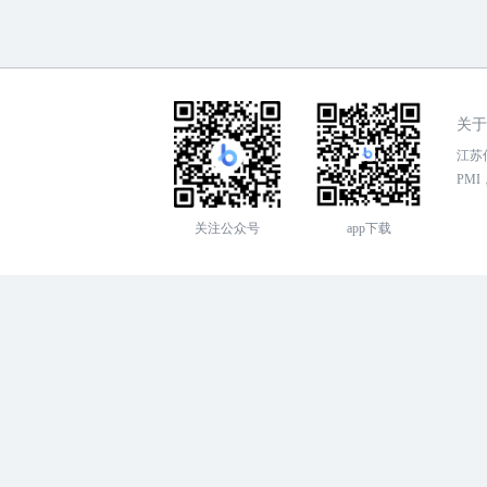
关于
江苏传
PMI，
关注公众号
app下载