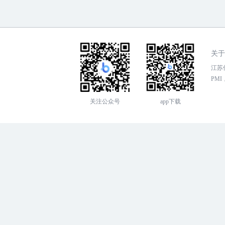
关于
江苏传
PMI，
关注公众号
app下载