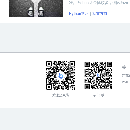
准。Python 职位比较多，但比Ja
Python学习
就业方向
关于
江苏传
PMI，
关注公众号
app下载