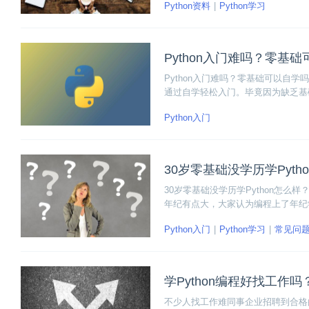
Python资料
Python学习
Python入门难吗？零基
Python入门难吗？零基础可以自学
通过自学轻松入门。毕竟因为缺乏基
的内容多，另一个是学习容易找不到
Python入门
如果无法做到这一点，就肯定不适合
30岁零基础没学历学Pytho
30岁零基础没学历学Python怎么样
年纪有点大，大家认为编程上了年纪学
程序员工作，则需要有一个系统的计
Python入门
Python学习
常见问
学Python编程好找工作
不少人找工作难同事企业招聘到合格