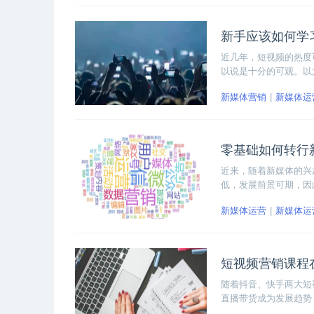
新手应该如何学
近几年，短视频的热度
以说是十分的可观。以
了短视频运营的红利，
新媒体营销
新媒体运
出优质的内容，再根据
零基础如何转行
近来，随着新媒体的兴
低，发展前景可期，因
高，那么零基础如何转
新媒体运营
新媒体运
向以及积极准备面试几方
短视频营销课程
随着抖音、快手两大短
直播带货成为发展趋势
运营，本文将推荐大家