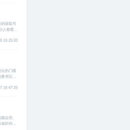
量的获取可
少人都看到
标人群，产
0 10:25:02
岗位的门槛
的要求比较
个人发展方
7 16:47:25
视频运营、
以做好内容