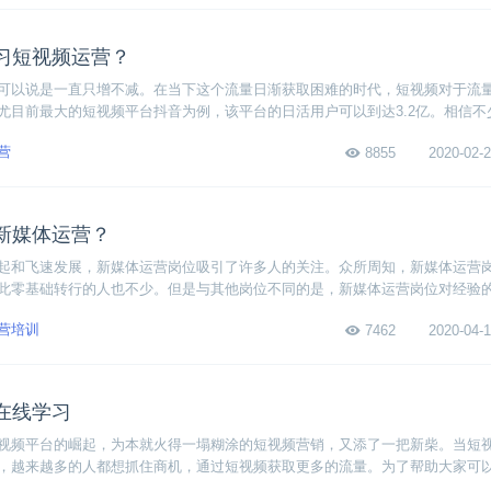
习短视频运营？
可以说是一直只增不减。在当下这个流量日渐获取困难的时代，短视频对于流
尤目前最大的短视频平台抖音为例，该平台的日活用户可以到达3.2亿。相信不
那么新手应该如何学习短视频运营呢？总的来说，只要做好用户画像，定位目
营
8855
2020-02-2
数据反馈不断调整路线，短视频运营也没有那么难！
新媒体运营？
起和飞速发展，新媒体运营岗位吸引了许多人的关注。众所周知，新媒体运营
此零基础转行的人也不少。但是与其他岗位不同的是，新媒体运营岗位对经验
行新媒体运营呢？下面我将从系统地学习运营知识，积累项目实战经验，选择
营培训
7462
2020-04-1
面，来手把手教大家如何学习运营并拿到高薪offer。
在线学习
视频平台的崛起，为本就火得一塌糊涂的短视频营销，又添了一把新柴。当短
，越来越多的人都想抓住商机，通过短视频获取更多的流量。为了帮助大家可
一些可以在线学习自的短视频营销课程。下面赶紧来一起看看课程详情吧~