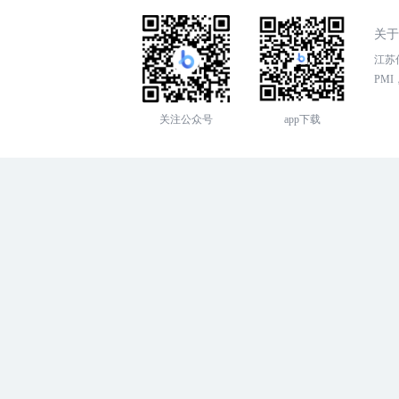
关于
江苏传
PMI，
关注公众号
app下载