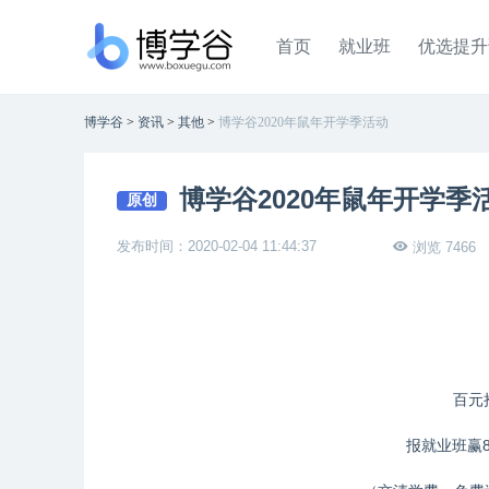
首页
就业班
优选提升
博学谷
>
资讯
>
其他
>
博学谷2020年鼠年开学季活动
博学谷2020年鼠年开学季
原创
发布时间：2020-02-04 11:44:37
浏览 7466
百元
报就业班赢