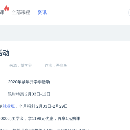
课
全部课程
资讯
活动
来源：博学谷
作者：吾非鱼
2020
年鼠年开学季活动
限时特惠
2
月
03
日
-12
日
抢
就业班
，全月福利
2
月
03
日
-2
月
29
日
8000
元奖学金，拿
1198
元优惠，再享
1
元购课