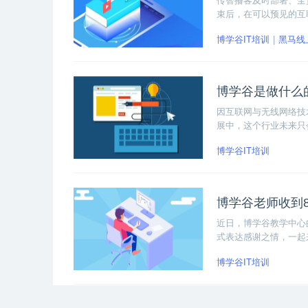
传智播客及时部署、全
束后，在可以预见的互
课，TLIAS团队迅
博学谷IT培训
黑马线
量。
博学谷是做什么
因互联网与无线网络技
展中，这个行业未来只
接触的，当你碰到一个
博学谷IT培训
博学谷老师收到
近日，博学谷教学中心
式表达感谢之情，一起
博学谷IT培训