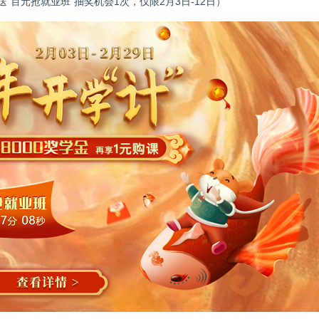
送“百元抢就业班”抽奖机会
1
次，仅限
2
月
3
日
-12
日）