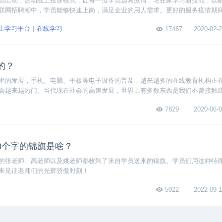
员出动，启动线上授课模式，让每一位学员远离疫情，宅在家学习新技能，以
联网招聘潮中，学员能够快速上岗，满足企业的用人需求。更好的服务疫情期
速作出反应，制定专业且有效的特殊时期教学监控方案，全天候不定时抽查各校区
上学习平台
在线学习
17467
2020-02-2
的？
术的发展，手机、电脑、平板等电子设备的普及，越来越多的在线教育机构正
会越来越热门。当代现在社会的高速发展，世界上有多数东西是我们不曾接触
新事物时，就需要我们对它进行一个认识。
7829
2020-06-0
8个字的锦旗是啥？
的张老师、高老师以及姚老师都收到了来自学员送来的锦旗。学员们用这种特
来见证老师们的光辉骄傲时刻！
5922
2022-09-1