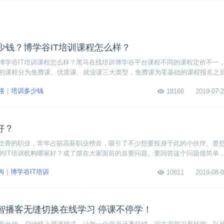
少钱？博学谷IT培训课程怎么样？
博学谷IT培训课程怎么样？黑马在线培训博学谷平台课程不同的课程定价不一
的课程分为免费课、优质课、就业课三大类型，免费课为零基础的课程报名之
的基础，课程的费用1-3000元不等，就业班主要针对零基础想转行的人学习，
格
培训多少钱
18166
2019-07-2
好？
较吃香的职业，常年占据高薪职业榜首，吸引了不少想要投身于此的小伙伴。要
的IT培训机构哪家好？成了摆在大家面前的首要问题。要回答这个问题很简单，
资、培训方式和就业保障。下面小编来为大家详细分析这三点。
构
博学谷IT培训
10811
2019-08-0
智播客无缝切换在线学习 停课不停学！