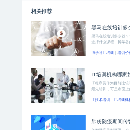
相关推荐
黑马在线培训多
黑马在线培训多少钱？
选择什么课程，博学谷
习；优质课需要有一定
博学谷IT培训
培训价
一万左右。
IT培训机构哪家
IT程序员作为目前比
须先培训，可是市面上
T培训机构看三点：师
IT技术培训
IT培训机
肺炎防疫期间传