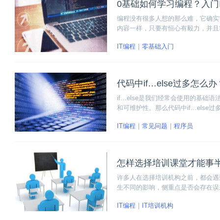
0基础如何学习编程？入门
编程没有很多人想的那么难，它确实
内容一样，只要有恒心有毅力，并且
IT编程
零基础入门
代码中if…else过多怎么
if…else是我们经常会使用的基础
和可维护性。那么代码中if…els
吧！
IT编程
常见问题
程序员
怎样选择培训课堂才能事
许多人在选择培训机构之前，都会遇
生不同的影响，侧重点是否会存在误
出选择呢？
IT编程
IT培训机构