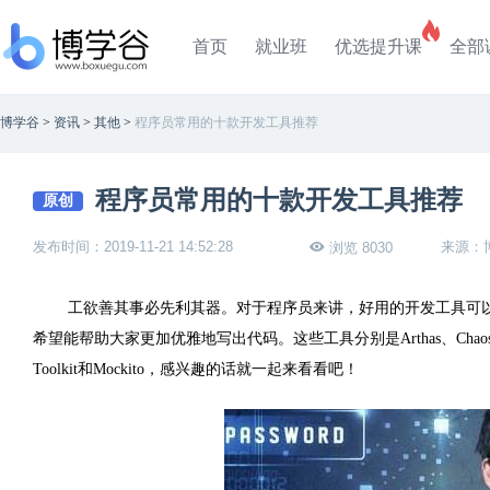
首页
就业班
优选提升课
全部
博学谷
>
资讯
>
其他
>
程序员常用的十款开发工具推荐
程序员常用的十款开发工具推荐
原创
发布时间：2019-11-21 14:52:28
来源：
浏览 8030
工欲善其事必先利其器。对于程序员来讲，好用的开发工具可
希望能帮助大家更加优雅地写出代码。这些工具分别是Arthas、ChaosBlade、Do
Toolkit和Mockito，感兴趣的话就一起来看看吧！