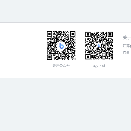
关于
江苏传
PMI，
关注公众号
app下载