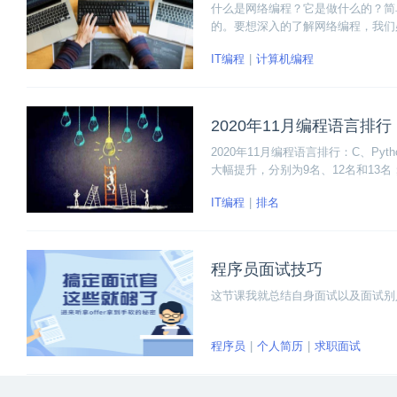
什么是网络编程？它是做什么的？简
的。要想深入的了解网络编程，我们
懂的例子，帮助大家理解网络编程的
IT编程
计算机编程
2020年11月编程语言排行：C
2020年11月编程语言排行：C、Pyth
大幅提升，分别为9名、12名和13名；Swift、
名、18名和19名；Transact-SQL 
IT编程
排名
程序员面试技巧
这节课我就总结自身面试以及面试别
程序员
个人简历
求职面试