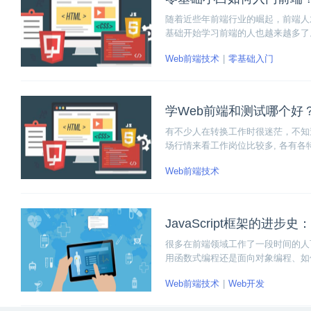
随着近些年前端行业的崛起，前端人
基础开始学习前端的人也越来越多了
前端市场分析、前端应用场景、前端
Web前端技术
零基础入门
前端感兴趣就接着看下去吧！
学Web前端和测试哪个好
有不少人在转换工作时很迷茫，不知
场行情来看工作岗位比较多, 各有各
Web前端技术
JavaScript框架的进步
很多在前端领域工作了一段时间的人可能
用函数式编程还是面向对象编程、如
Web前端技术
Web开发