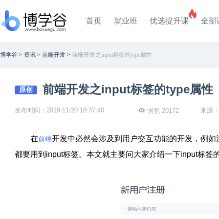
首页
就业班
优选提升课
全部
博学谷
>
资讯
>
前端开发
>
前端开发之input标签的type属性
前端开发之input标签的type属性
原创
发布时间：2019-11-20 18:37:40
来源
浏览 20172
在
开发中必然会涉及到用户交互功能的开发，例如
前端
都要用到input标签。本文就主要问大家介绍一下input标签的