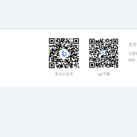
关于
江苏传
PMI，
关注公众号
app下载