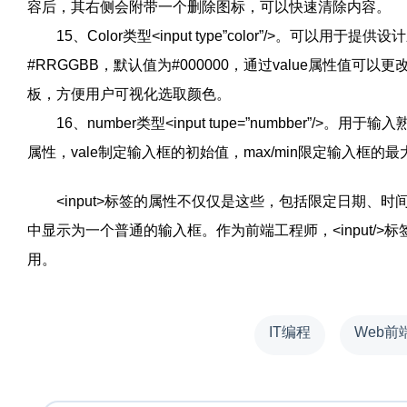
容后，其右侧会附带一个删除图标，可以快速清除内容。
15、Color类型<input type”color”/>。可以
#RRGGBB，默认值为#000000，通过value属性值可
板，方便用户可视化选取颜色。
16、number类型<input tupe=”numbber”
属性，vale制定输入框的初始值，max/min限定输入框
<input>标签的属性不仅仅是这些，包括限定日期、时间等
中显示为一个普通的输入框。作为前端工程师，<input/
用。
IT编程
Web前