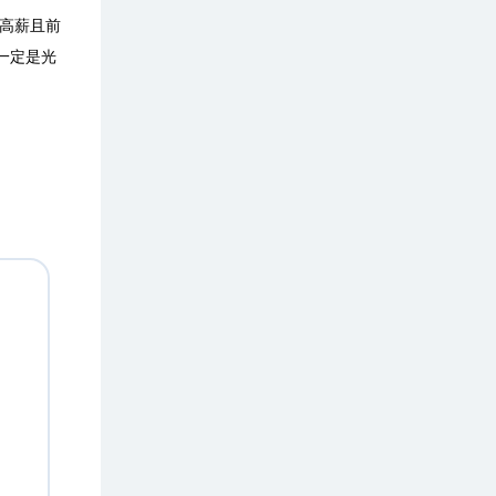
高薪且前
一定是光