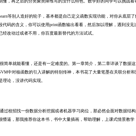
易懂，再之后的分类聚类降维写的没什么特色。数学好的同学可以挑战看
learn等别人造好的轮子，基本都是自己定义函数实现功能，对你从底层
代码的含义，你可以使用print函数输出看看，然后加以理解，遇到没见
已经改动过或者不用，你百度最新替代的方法试试。
很简单就能看懂，还是有一定难度的。第一章简介，第二章详谈了数据这
SVM中对核函数的引入讲解的特别传神，本书花了大量笔墨在关联分析和
是理论，没讲代码实现。
通过校招找一份数据分析挖掘或者机器学习岗位，那必然会面对数据结构
很懵逼，那我推荐你这本书，书中大量插画，帮助理解，上课式情景教学