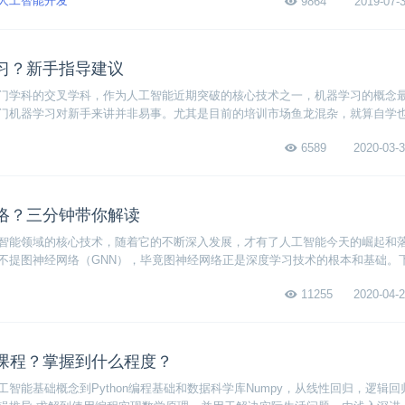
人工智能开发
9864
2019-07-3
习？新手指导建议
门学科的交叉学科，作为人工智能近期突破的核心技术之一，机器学习的概念
门机器学习对新手来讲并非易事。尤其是目前的培训市场鱼龙混杂，就算自学
资料。因此本文将给到大家一些关于入门机器学习的指导建议，大家可以在看
6589
2020-03-3
络？三分钟带你解读
智能领域的核心技术，随着它的不断深入发展，才有了人工智能今天的崛起和
不提图神经网络（GNN），毕竟图神经网络正是深度学习技术的根本和基础。
经网络，主要内容包括图神经网络的定义、兴起和用途，赶紧来一起看看吧~
11255
2020-04-2
课程？掌握到什么程度？
工智能基础概念到Python编程基础和数据科学库Numpy，从线性回归，逻辑