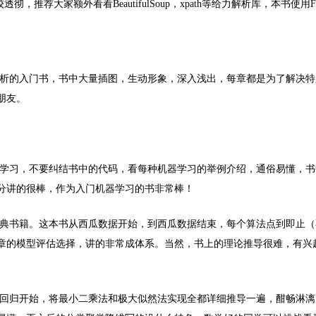
透彻，推荐大家额外看看BeautifulSoup，xpath等给力解析库，本书使用Fid
析的入门书，书中大量插图，生动形象，深入浅出，每章都是为了解决特
朋友。
学习，不要纠结书中的代码，看每种机器学习的举例介绍，通俗易懂，书
分讲的很棒，作为入门机器学习的书非常棒！
典书籍。这本书从西瓜数据开始，到西瓜数据结束，每个算法点到即止（
章的模型评估选择，讲的非常成体系。当然，书上的理论推导很难，有兴
回归开始，将最小二乘法和极大似然法实现全都详细推导一遍，酣畅淋漓