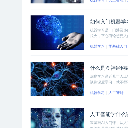
机器学习
人工智能
如何入门机器学
机器学习是一门涉及多
很火，平心而论想要入
对无从下手的大量学习
机器学习
零基础入门
一些弯路。
什么是图神经网
深度学习是近几年人工
谈到深度学习，就不得
用三分钟带你解读图神
机器学习
人工智能
人工智能学什么
零基础AI入门课，从人