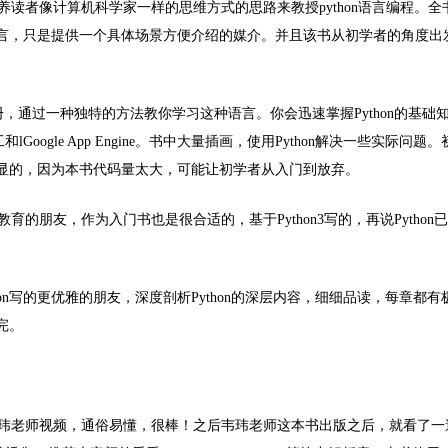
养读者像计算机科学家一样的思维方式的思路来教授python语言编程。全
言，只是提供一个具体场景方便介绍的媒介。并且该书从初学者的角度出
，通过一种独特的方法教你学习这种语言。你会迅速掌握Python的基础
Google App Engine。书中大量插画，使用Python解决一些实际问题
显的，因为本书代码量太大，可能让初学者从入门到放弃。
育的朋友，作为入门书也是很合适的，基于Python3写的，再说Python
hon写的更优雅的朋友，深度剖析Python的深层内容，细细品读，每章都有
完。
玮老师视频，通俗易懂，很棒！之后韦玮老师这本书出版之后，就看了一