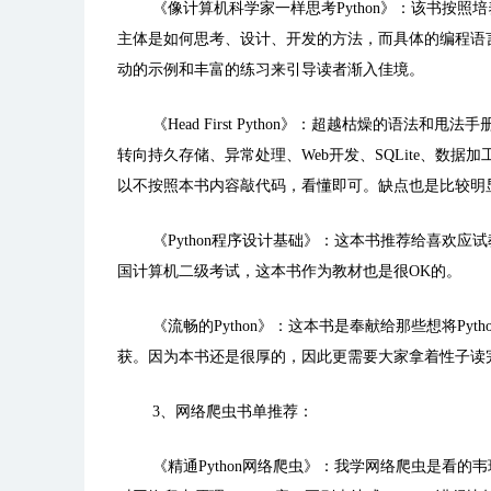
《像计算机科学家一样思考Python》：
该书按照培
主体是如何思考、设计、开发的方法，而具体的编程语
动的示例和丰富的练习来引导读者渐入佳境。
《Head First Python》：
超越枯燥的语法和甩法手册
转向持久存储、异常处理、Web开发、SQLite、数据加工和l
以不按照本书内容敲代码，看懂即可。缺点也是比较明
《Python程序设计基础》：
这本书推荐给喜欢应试教
国计算机二级考试，这本书作为教材也是很OK的。
《流畅的Python》：
这本书是奉献给那些想将Pyt
获。因为本书还是很厚的，因此更需要大家拿着性子读
3、网络爬虫书单推荐：
《精通Python网络爬虫》：
我学网络爬虫是看的韦