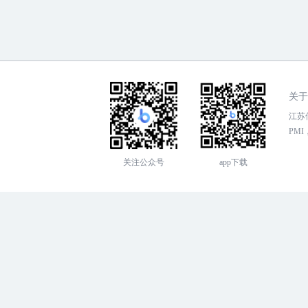
关于
江苏传
PMI，
关注公众号
app下载