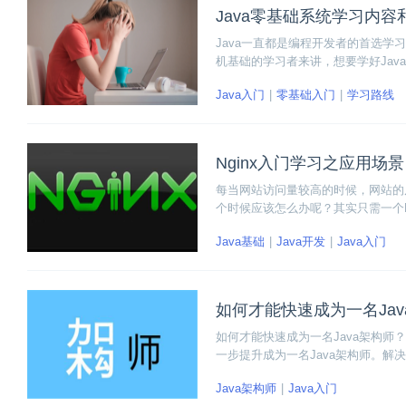
Java零基础系统学习内容
Java一直都是编程开发者的首选学
机基础的学习者来讲，想要学好Ja
步把基础扎扎实实打牢，下面一起来
Java入门
零基础入门
学习路线
径的时候有一个参考。
Nginx入门学习之应用场景
每当网站访问量较高的时候，网站的反
个时候应该怎么办呢？其实只需一个Ng
态资源。下面我们就开始入门学习Ng
Java基础
Java开发
Java入门
如何才能快速成为一名Jav
如何才能快速成为一名Java架构师
一步提升成为一名Java架构师。
了解一下。
Java架构师
Java入门