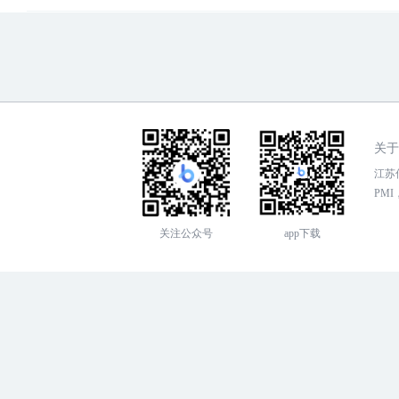
关于
江苏传
PMI，
关注公众号
app下载