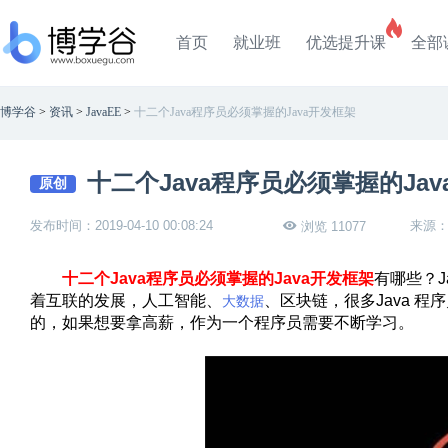
首页
就业班
优选提升课
全部
博学谷
>
资讯
>
JavaEE
>
十二个Java程序员必须掌握的Java开发框架
十二个Java程序员必须掌握的Ja
原创
发布时间：2019-04-10 00:08:24
来源
浏览 11077
十二个Java程序员必须掌握的Java开发框架
有哪些？J
着互联的发展，人工智能、
、区块链，很多Java 程
大数据
的，如果想要拿高薪，作为一个程序员需要不断学习。