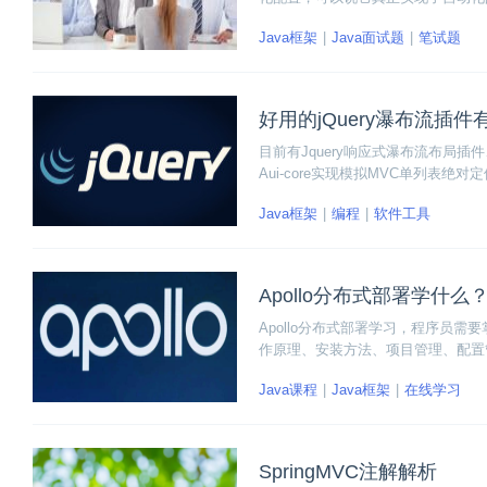
手。本文为大家整理了2019年最新的
Java框架
Java面试题
笔试题
面试一定手到擒来。
好用的jQuery瀑布流插件
目前有Jquery响应式瀑布流布局插件
Aui-core实现模拟MVC单列表绝对定
Java框架
编程
软件工具
Apollo分布式部署学什
Apollo分布式部署学习，程序员需
作原理、安装方法、项目管理、配置
Java课程
Java框架
在线学习
SpringMVC注解解析