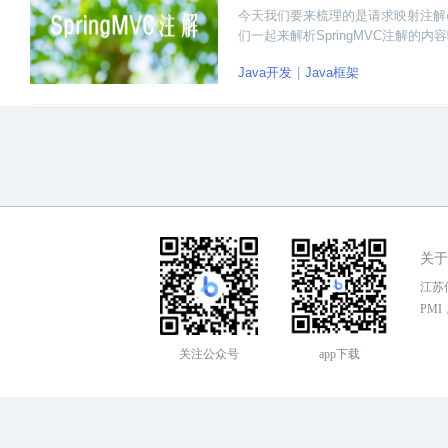
今天我们要来梳理的是请求映射注解@Re
们一起来解析SpringMVC注解的内
Java开发
Java框架
关于
江苏传
PMI，
关注公众号
app下载