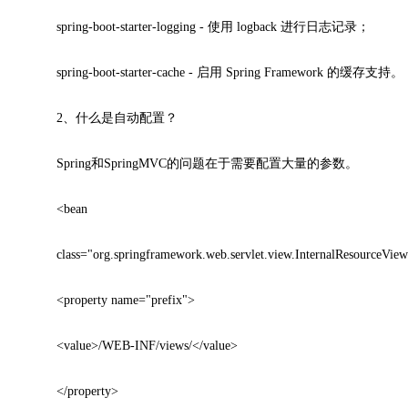
spring-boot-starter-logging - 使用 logback 进行日志记录；
spring-boot-starter-cache - 启用 Spring Framework 的缓存支持。
2、什么是自动配置？
Spring和SpringMVC的问题在于需要配置大量的参数。
<bean
class="org.springframework.web.servlet.view.InternalResourceVie
<property name="prefix">
<value>/WEB-INF/views/</value>
</property>