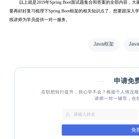
以上就是2019年Spring Boot面试题集合和答案的全部
要再好好复习梳理下Spring Boot框架的相关知识点了。想要跟深入学习S
线讲师为学员提供一对一服务。
Java框架
Ja
—
申请免
在职想转行提升，担心学不会？根据个人情况规
讲师一对一辅导，在
免