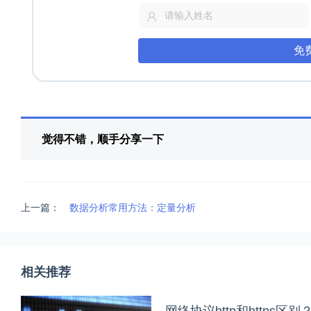
免
觉得不错，顺手分享一下
上一篇：
数据分析常用方法：定量分析
相关推荐