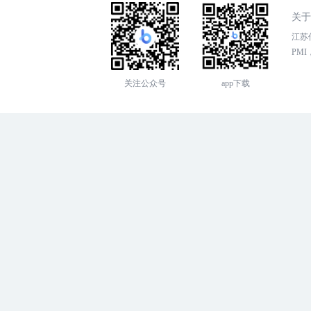
关于
江苏传
PMI，
关注公众号
app下载