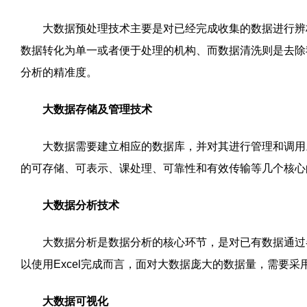
大数据预处理技术主要是对已经完成收集的数据进行辨析
数据转化为单一或者便于处理的机构、而数据清洗则是去除
分析的精准度。
大数据存储及管理技术
大数据需要建立相应的数据库，并对其进行管理和调用。
的可存储、可表示、课处理、可靠性和有效传输等几个核心
大数据分析技术
大数据分析是数据分析的核心环节，是对已有数据通过各
以使用Excel完成而言，面对大数据庞大的数据量，需要
大数据可视化