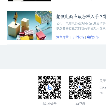
想做电商应该怎样入手？
如今，电商已经成为时代的发展趋势
以及各种垂直类的电商平台充斥在我
潮中，抓住机遇
淘宝运营
专业技能
电商知识
关于
江苏传
PMI，
关注公众号
app下载