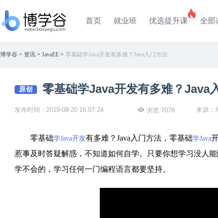
首页
就业班
优选提升课
全部
博学谷
>
资讯
>
JavaEE
>
零基础学Java开发有多难？Java入门方法
零基础学Java开发有多难？Java
原创
发布时间：2019-08-20 16:07:24
来源：
浏览 7078
零基础
有多难？Java入门方法，零基础
学Java开发
学Java
惹事及时答疑解惑，不知道如何自学。只要你想学习没人能阻
学不会的，学习任何一门编程语言都要坚持。