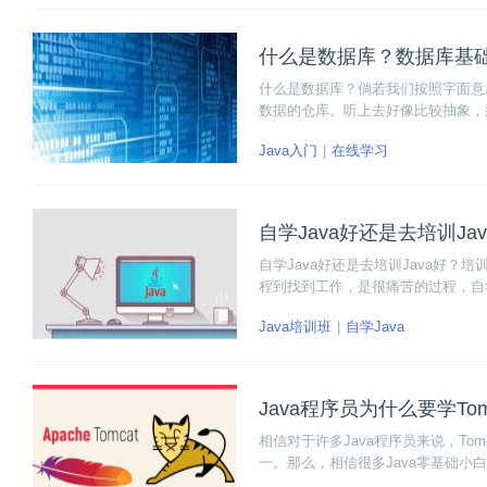
什么是数据库？数据库基
什么是数据库？倘若我们按照字面意
数据的仓库。听上去好像比较抽象，
门编程的小伙伴掌握有关数据库的知
Java入门
在线学习
好认识一下数据库。
自学Java好还是去培训Ja
自学Java好还是去培训Java好
程到找到工作，是很痛苦的过程，自
果也会千差万别。
Java培训班
自学Java
Java程序员为什么要学Tom
相信对于许多Java程序员来说，To
一。那么，相信很多Java零基础小白
单，Tomcat架构是目前JavaEE