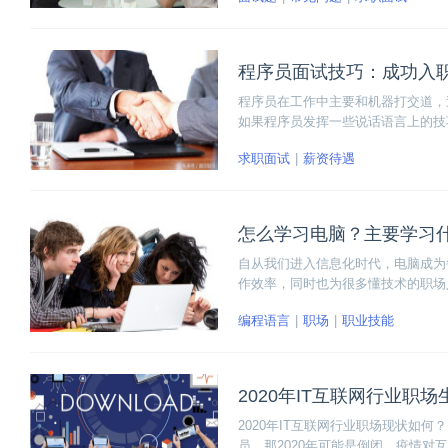
程序员面试技巧：成功入
程序员在工作中主要和机器打交道，
如果程序员发挥一些说话语言上的技
授给大家相关的技术能力，同时也会
求职面试
薪资待遇
工作。下面就和大家分享几个面试过
怎么学习电脑？主要学习
自从我们进入信息化时代，电脑成为
作效率，同时也为很多懂技术的职场
编程语言
职场
职业技能
2020年IT互联网行业职
2020年IT互联网行业职场现状如
员，那2020年可能是倒闭。疫情