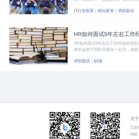
IT行业前景
岗位薪资
求职面试
HR如何面试5年左右工作
HR如何面试5年左右工作经验的求
类的会把不同阶段揉在一起写，虽然
线的。实际上面试官会根据招聘的岗
求职面试
职场
5年以上的求职者该怎么准备面试？
关于
江苏传
PMI，