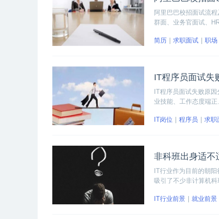
阿里巴巴校招面试流程
群面、业务官面试、HR
简历
求职面试
职场
IT程序员面试失
IT程序员面试失败原
业技能、工作态度端正
的方向和重点。接下来
IT岗位
程序员
求职
非科班出身适不适
IT行业作为目前的朝
吸引了不少非计算机科
实这是个能者居上的行
IT行业前景
就业前景
业就没有什么门槛吗？