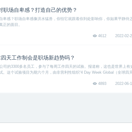
对职场自卑感？打造自己的优势？
自卑感？职场自卑感像洪水猛兽，你怕它就跟着你到处影响你，你如果平静待
真正的面目。
4612
2022-02-2
球四天工作制会是职场新趋势吗？
国公司的3300多名员工，参与了每周工作四天的试验。报道称，这也是世界上有
这个试验项目为期六个月，由非营利性组织“4 Day Week Global（全球四
nomy、英国四天工作制运动以及剑桥大学、牛津大学和波士顿学院的研究人员合
4893
2022-06-1
行分析。