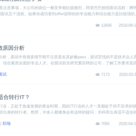
及注意事项，大公司的岗位一般竞争都比较激烈，阿里巴巴校招面试流程：网
面试五个流程。如果你成功拿到offer说明你的专业能力和综合能力是比较强的
12606
2019-08-1
败原因分析
因分析，面试中有很多细节稍不注意莫名其妙被pass，面试官找的不是技术达人
、综合素质全面的专业人才。在面试前先研究要应聘的公司，了解工作要求及
我们一起分析下程序员面试失败的原因。
面试
7173
2020-03-3
合转行IT？
阳行业，正处于急速发展的黄金时期，因此IT行业的人才一直都处于供不应求的
班出身的转行者。然而，许多人都难免会有这样的疑问：非科班出身适不适合转
业。换句话说，只要你愿意付出努力学习IT技术，不存在适不适合的说法。那么
职场
7055
2020-04-1
下面我们一起来看看。