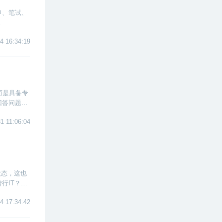
申、笔试、
。
4 16:34:19
而是具备专
回答问题时
1 11:06:04
状态，这也
行IT？其
转行IT行
4 17:34:42