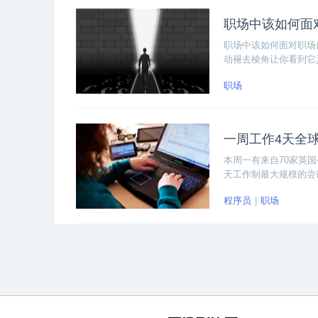
职场中该如何面
职场中该如何面对职场
动褪去棱角让你看到它
职场
一周工作4天全
本周一有来自70家英
天工作制最大规模的尝试。
制）”、智囊团Auto
程序员
职场
们将收集试验结果并进