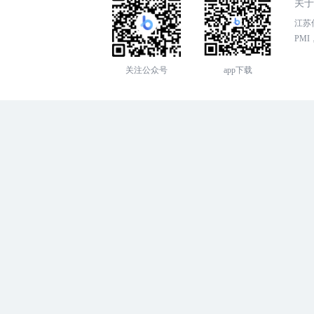
关于
江苏传
PMI，
关注公众号
app下载