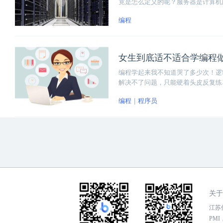
竟是怎么定义的呢？服务器是计算机
为其它客户机提供计算或者应用服务
编程
女生到底适不适合学编程
编程学起来我不知道哭了多少次！逻
解决不了问题，只能硬着头皮反复练
现实，那就是出现问题必须解决否则
编程
程序员
关于
江苏传
PMI，