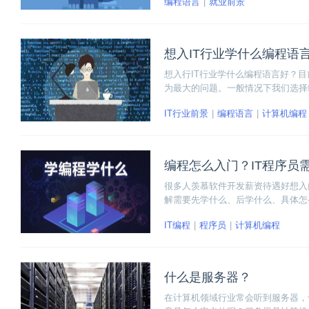
编程语言
就业前景
力了。
想入IT行业学什么编程语
想入行IT行业学什么编程语言好？
为最大的问题。一般情况下我们选择
的方面。下面就这三个问题考虑为大
IT行业前景
编程语言
计算机编程
编程怎么入门？IT程序员
很多人羡慕软件开发薪资待遇好想入
解需要先学什么、后学什么、具体怎
起来相对容易，用Java开发的企业比
IT编程
程序员
计算机编程
什么是服务器？
在计算机领域行业常会听到服务器，