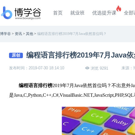
首页
就业班
优选提升课
全部
博学谷
>
资讯
>
其他
>
编程语言排行榜2019年7月Java依然首位吗？
编程语言排行榜2019年7月Java
原创
发布时间：2019-07-30 18:14:10
来源：
浏览 9291
编程语言排行榜
2019年7月Java依然首位吗？不出
是Java,C,Python,C++,C#,VisualBasic.NET,JavaScript,PHP,SQ