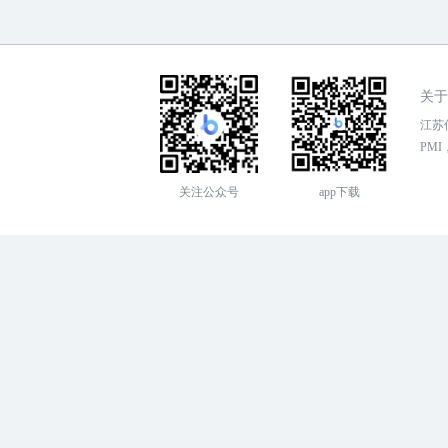
关于
江苏传
PMI，
关注公众号
app下载